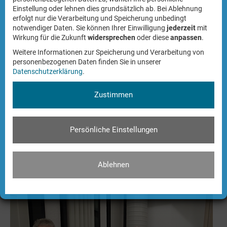
Einstellung oder lehnen dies grundsätzlich ab. Bei Ablehnung
erfolgt nur die Verarbeitung und Speicherung unbedingt
notwendiger Daten. Sie können Ihrer Einwilligung
jederzeit
mit
Wirkung für die Zukunft
widersprechen
oder diese
anpassen
.
Weitere Informationen zur Speicherung und Verarbeitung von
personenbezogenen Daten finden Sie in unserer
Datenschutzerklärung
.
Zustimmen
Frau Regierungspräsidentin Dorothee Feller überreicht dem
Persönliche Einstellungen
Vorsitzenden des Vorstandes der Bürgerstiftung Senden,
Herrn Karl-Heinz Walpurgis, die Stiftungsurkunde im Beisein
von eingeladenen Ehrengästen. (Bild: WN/Harhues)
Ablehnen