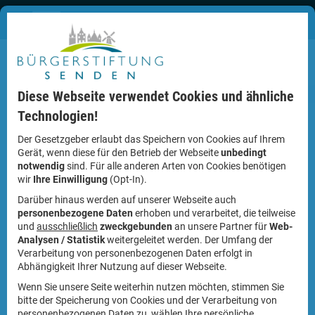
Diese Webseite verwendet Cookies und ähnliche
Technologien!
Der Gesetzgeber erlaubt das Speichern von Cookies auf Ihrem
Gerät, wenn diese für den Betrieb der Webseite
unbedingt
notwendig
sind. Für alle anderen Arten von Cookies benötigen
Bildergalerie
wir
Ihre Einwilligung
(Opt-In).
Darüber hinaus werden auf unserer Webseite auch
In unserer Bildergalerie erhalten Sie einen Einblick in die
personenbezogene Daten
erhoben und verarbeitet, die teilweise
Aktivitäten der Stiftung.
und
ausschließlich
zweckgebunden
an unsere Partner für
Web-
Analysen / Statistik
weitergeleitet werden. Der Umfang der
Verarbeitung von personenbezogenen Daten erfolgt in
Abhängigkeit Ihrer Nutzung auf dieser Webseite.
Wenn Sie unsere Seite weiterhin nutzen möchten, stimmen Sie
bitte der Speicherung von Cookies und der Verarbeitung von
personenbezogenen Daten zu, wählen Ihre persönliche