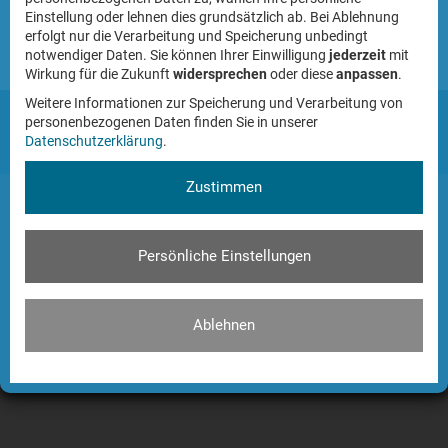
Einstellung oder lehnen dies grundsätzlich ab. Bei Ablehnung
erfolgt nur die Verarbeitung und Speicherung unbedingt
Anmeldung merken
notwendiger Daten. Sie können Ihrer Einwilligung
jederzeit
mit
Wirkung für die Zukunft
widersprechen
oder diese
anpassen
.
Weitere Informationen zur Speicherung und Verarbeitung von
© 2026 Bürgerstiftung Senden - Alle Rechte vorbehalten
personenbezogenen Daten finden Sie in unserer
Datenschutzerklärung
.
Datenschutz
-
Impressum
Zustimmen
Persönliche Einstellungen
Ablehnen