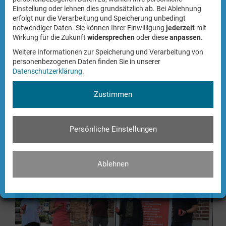
Einstellung oder lehnen dies grundsätzlich ab. Bei Ablehnung
erfolgt nur die Verarbeitung und Speicherung unbedingt
Bürgerstiftung spendet für die
notwendiger Daten. Sie können Ihrer Einwilligung
jederzeit
mit
Wirkung für die Zukunft
widersprechen
oder diese
anpassen
.
Einrichtung des neuen
Weitere Informationen zur Speicherung und Verarbeitung von
Vereinshauses des SV Boesensell
personenbezogenen Daten finden Sie in unserer
Datenschutzerklärung
.
Mit einer Spende in Höhe von 2.500 Euro unterstützt die
Bürgerstiftung die Einrichtung des neuen Vereinshauses
Zustimmen
des SV Boesensell. Die Umsetzung wird im Mai 2022
erfolgen.
Persönliche Einstellungen
Ablehnen