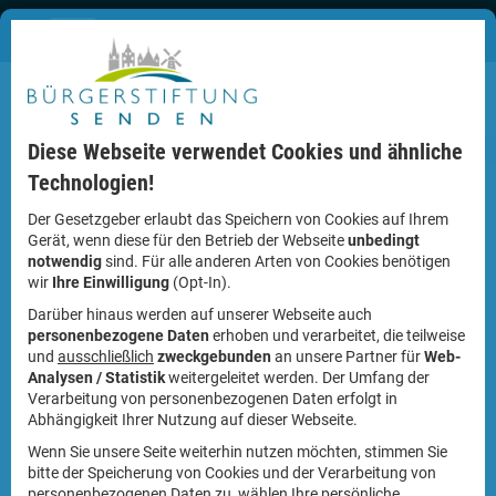
Diese Webseite verwendet Cookies und ähnliche
Technologien!
Der Gesetzgeber erlaubt das Speichern von Cookies auf Ihrem
Gerät, wenn diese für den Betrieb der Webseite
unbedingt
notwendig
sind. Für alle anderen Arten von Cookies benötigen
Die geplanten Aktionen der Bürgerstiftung, das „Herbstmahl“
wir
Ihre Einwilligung
(Opt-In).
als Benefiz-Dinner im Hofhotel Grothues und der Vortrag von
Darüber hinaus werden auf unserer Webseite auch
Prof. Dr. Reininghaus „die Anfänge der Demokratie 1918/1919
personenbezogene Daten
erhoben und verarbeitet, die teilweise
in Deutschland und in Senden" fallen aufgrund der
und
ausschließlich
zweckgebunden
an unsere Partner für
Web-
Coronasituation in diesem Jahr leider aus.
Analysen / Statistik
weitergeleitet werden. Der Umfang der
Verarbeitung von personenbezogenen Daten erfolgt in
Abhängigkeit Ihrer Nutzung auf dieser Webseite.
Wenn Sie unsere Seite weiterhin nutzen möchten, stimmen Sie
News
bitte der Speicherung von Cookies und der Verarbeitung von
personenbezogenen Daten zu, wählen Ihre persönliche