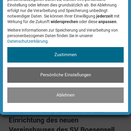
ausgefüllt und durch weitere Papiere ergänzt werden kann.
Einstellung oder lehnen dies grundsätzlich ab. Bei Ablehnung
erfolgt nur die Verarbeitung und Speicherung unbedingt
notwendiger Daten. Sie können Ihrer Einwilligung
jederzeit
mit
Der Bürgerstiftung Senden war es ein Anliegen, die
Wirkung für die Zukunft
widersprechen
oder diese
anpassen
.
Verbreitung der Rotkreuzdosen zu fördern, weshalb die
Weitere Informationen zur Speicherung und Verarbeitung von
Stiftung 750 Euro in das Projekt investiert.
personenbezogenen Daten finden Sie in unserer
Datenschutzerklärung
.
Lesen Sie mehr über das Projekt:
https://www.wn.de/muensterland/kreis-
Zustimmen
coesfeld/senden/zugriff-auf-informationen-kann-leben-retten-
1430265
Persönliche Einstellungen
News
Ablehnen
Bürgerstiftung spendet für die
Einrichtung des neuen
Vereinshauses des SV Boesensell