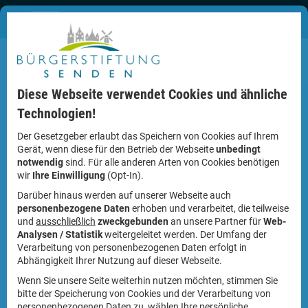
Diese Webseite verwendet Cookies und ähnliche
Technologien!
Der Gesetzgeber erlaubt das Speichern von Cookies auf Ihrem
Gerät, wenn diese für den Betrieb der Webseite
unbedingt
notwendig
sind. Für alle anderen Arten von Cookies benötigen
Bürgerstiftung sponsert Rotkreuzdosen
wir
Ihre Einwilligung
(Opt-In).
Darüber hinaus werden auf unserer Webseite auch
Die Rotkreuzdose, die mit vielen relevanten Infos, im
personenbezogene Daten
erhoben und verarbeitet, die teilweise
Kühlschrank aufbewahrt wird, kann Leben retten. Im Ernstfall
und
ausschließlich
zweckgebunden
an unsere Partner für
Web-
ist es für Rettungskräfte oftmals schwer, alle medizinischen
Analysen / Statistik
weitergeleitet werden. Der Umfang der
relevanten Informationen der betroffenen Person zu erhalten.
Verarbeitung von personenbezogenen Daten erfolgt in
Die Rotkreuzdose soll Abhilfe schaffen. Sie wird im
Abhängigkeit Ihrer Nutzung auf dieser Webseite.
Kühlschrank aufbewahrt, den die Rettungskräfte in praktisch
Wenn Sie unsere Seite weiterhin nutzen möchten, stimmen Sie
jeder Wohnung leicht finden. In dem Kunststoffbehälter
bitte der Speicherung von Cookies und der Verarbeitung von
schlummert ein Datenblatt, das zuvor gewissenhaft
personenbezogenen Daten zu, wählen Ihre persönliche